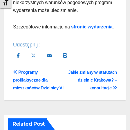
niekorzystnych warunków pogodowych program
Toggle Font size
wydarzenia może ulec zmianie.
Szczegółowe informacje na
stronie wydarzenia
.
Udostępnij :
Nawigacja
Programy
Jakie zmiany w statutach
profilaktyczne dla
dzielnic Krakowa? –
wpisu
mieszkańców Dzielnicy VI
konsultacje
Related Post