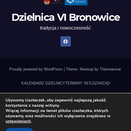
Dzielnica VI Bronowice
tradycja i nowoczesność
Proudly powered by WordPress
|
Theme: Newsup by
Themeansar
.
KALENDARZ DZIELNICY
TERMINY SESJI
ZARZĄD
UCHWAŁY RADY DZIELNICY
NAGRANIA SESJI
STATUT DZIELNICY
Używamy ciasteczek, aby zapewnić najlepszą jakość
korzystania z naszej witryny.
ZADANIA DZIELNICY 2026
DEKLARACJA DOSTĘPNOŚCI
Więcej informacji na temat plików ciasteczka, których
używamy, oraz możliwości ich wyłączenia znajdziesz w
BUDŻET OBYWATELSKI 2026
Gazeta Bronowicka
ustawieniach
.
Inspektor Danych Osobowych