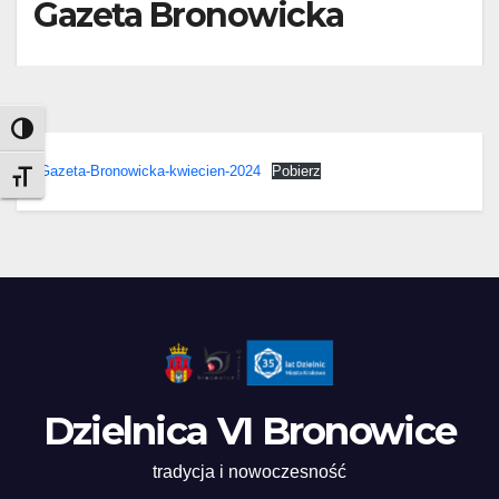
Gazeta Bronowicka
Toggle High Contrast
Gazeta-Bronowicka-kwiecien-2024
Pobierz
Toggle Font size
Dzielnica VI Bronowice
tradycja i nowoczesność