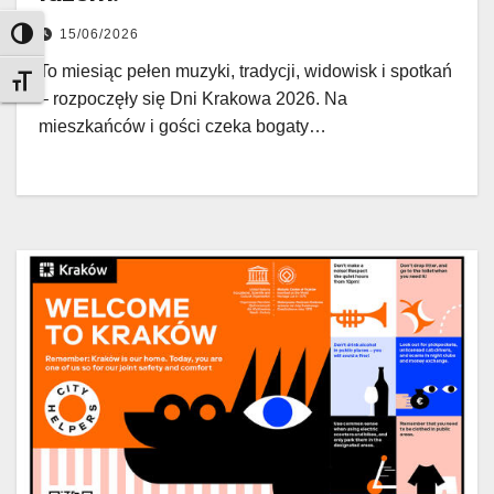
15/06/2026
Toggle High Contrast
To miesiąc pełen muzyki, tradycji, widowisk i spotkań
Toggle Font size
– rozpoczęły się Dni Krakowa 2026. Na
mieszkańców i gości czeka bogaty…