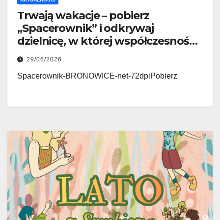
Trwają wakacje – pobierz
„Spacerownik” i odkrywaj
dzielnicę, w której współczesność
przeplata się z historią
29/06/2026
Spacerownik-BRONOWICE-net-72dpiPobierz