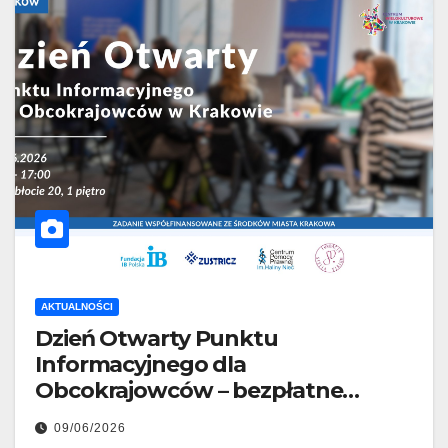
AKTUALNOŚCI
Dzień Otwarty Punktu
Informacyjnego dla
Obcokrajowców – bezpłatne
konsultacje z ekspertami!
09/06/2026