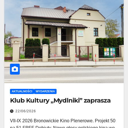
AKTUALNOŚCI
WYDARZENIA
Klub Kultury „Mydlniki” zaprasza
22/06/2026
VII-IX 2026 Bronowickie Kino Plenerowe. Projekt 50
na 51 FPFF Debiuty. Nowe głosy polskiego kina we