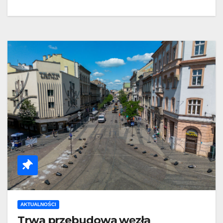
AKTUALNOŚCI
Trwa przebudowa węzła