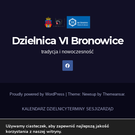
Dzielnica VI Bronowice
tradycja i nowoczesność
Proudly powered by WordPress
|
Theme: Newsup by
Themeansar
.
KALENDARZ DZIELNICY
TERMINY SESJI
ZARZĄD
UCHWAŁY RADY DZIELNICY
NAGRANIA SESJI
STATUT DZIELNICY
Używamy ciasteczek, aby zapewnić najlepszą jakość
korzystania z naszej witryny.
ZADANIA DZIELNICY 2026
DEKLARACJA DOSTĘPNOŚCI