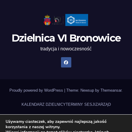
Dzielnica VI Bronowice
tradycja i nowoczesność
Proudly powered by WordPress
|
Theme: Newsup by
Themeansar
.
KALENDARZ DZIELNICY
TERMINY SESJI
ZARZĄD
UCHWAŁY RADY DZIELNICY
NAGRANIA SESJI
STATUT DZIELNICY
Używamy ciasteczek, aby zapewnić najlepszą jakość
korzystania z naszej witryny.
ZADANIA DZIELNICY 2026
DEKLARACJA DOSTĘPNOŚCI