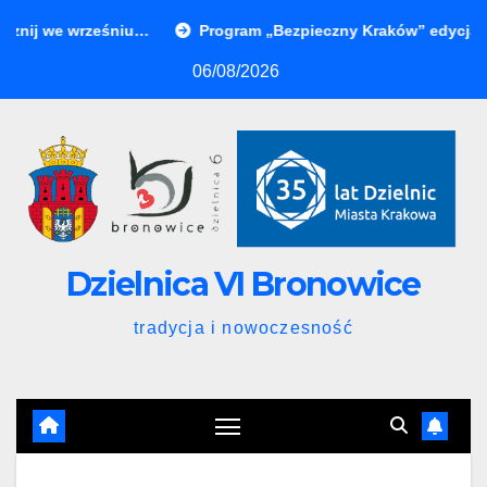
cznij we wrześniu…
Program „Bezpieczny Kraków” edycja wa
06/08/2026
Dzielnica VI Bronowice
tradycja i nowoczesność