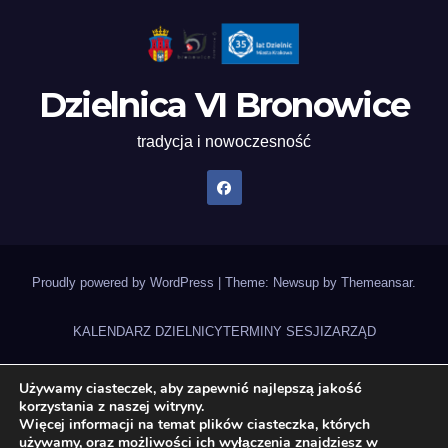
Dzielnica VI Bronowice
tradycja i nowoczesność
Proudly powered by WordPress
|
Theme: Newsup by
Themeansar
.
KALENDARZ DZIELNICY
TERMINY SESJI
ZARZĄD
UCHWAŁY RADY DZIELNICY
NAGRANIA SESJI
STATUT DZIELNICY
Używamy ciasteczek, aby zapewnić najlepszą jakość
korzystania z naszej witryny.
ZADANIA DZIELNICY 2026
DEKLARACJA DOSTĘPNOŚCI
Więcej informacji na temat plików ciasteczka, których
używamy, oraz możliwości ich wyłączenia znajdziesz w
BUDŻET OBYWATELSKI 2026
Gazeta Bronowicka