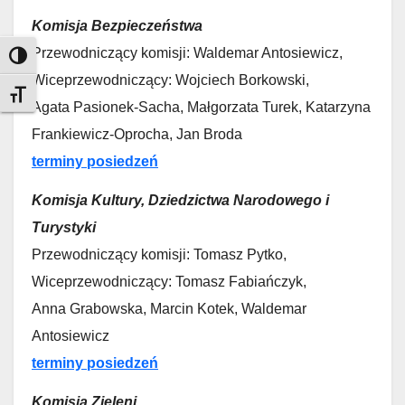
Komisja Bezpieczeństwa
Przewodniczący komisji: Waldemar Antosiewicz,
Toggle High Contrast
Wiceprzewodniczący: Wojciech Borkowski,
Toggle Font size
Agata Pasionek-Sacha, Małgorzata Turek, Katarzyna
Frankiewicz-Oprocha, Jan Broda
terminy posiedzeń
Komisja Kultury, Dziedzictwa Narodowego i
Turystyki
Przewodniczący komisji: Tomasz Pytko,
Wiceprzewodniczący: Tomasz Fabiańczyk,
Anna Grabowska, Marcin Kotek, Waldemar
Antosiewicz
terminy posiedzeń
Komisja Zieleni