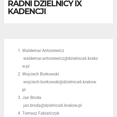
RADNI DZIELNICY IX
KADENCJI
Waldemar Antosiewicz
waldemar.antosiewicz@dzielnica6.krako
w.pl
Wojciech Borkowski
wojciech.borkowski@dzielnica6.krakow.
pl
Jan Broda
jan.broda@dzielnica6.krakow.pl
Tomasz Fabiańczyk