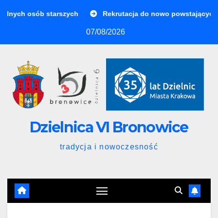
lnych osób starszych
Rekrutacja do nowo powstających 
07/08/2026
Dzielnica VI Bronowice
tradycja i nowoczesność