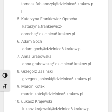
tomasz.fabianczyk@dzielnica6.krakow.p
l
Katarzyna Frankiewicz-Oprocha
katarzyna.frankiewicz-
oprocha@dzielnica6.krakow.pl
Adam Goch
adam.goch@dzielnica6.krakow.pl
Anna Grabowska
anna.grabowska@dzielnica6.krakow.pl
Grzegorz Jasiński
Toggle High Contrast
grzegorz.jasinski@dzielnica6.krakow.pl
Marcin Kotek
Toggle Font size
marcin.kotek@dzielnica6.krakow.pl
Łukasz Krajewski
lukasz.krajewski@dzielnica6.krakow.pl