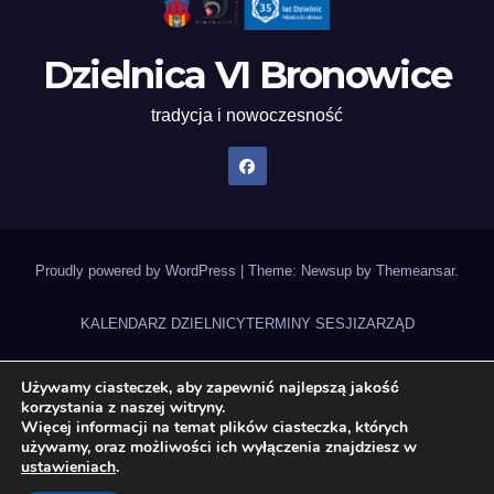
Dzielnica VI Bronowice
tradycja i nowoczesność
Proudly powered by WordPress
|
Theme: Newsup by
Themeansar
.
KALENDARZ DZIELNICY
TERMINY SESJI
ZARZĄD
UCHWAŁY RADY DZIELNICY
NAGRANIA SESJI
STATUT DZIELNICY
Używamy ciasteczek, aby zapewnić najlepszą jakość
korzystania z naszej witryny.
ZADANIA DZIELNICY 2026
DEKLARACJA DOSTĘPNOŚCI
Więcej informacji na temat plików ciasteczka, których
używamy, oraz możliwości ich wyłączenia znajdziesz w
BUDŻET OBYWATELSKI 2026
Gazeta Bronowicka
ustawieniach
.