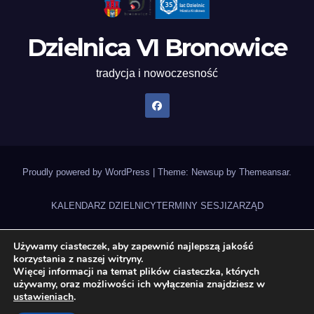
Dzielnica VI Bronowice
tradycja i nowoczesność
Proudly powered by WordPress
|
Theme: Newsup by
Themeansar
.
KALENDARZ DZIELNICY
TERMINY SESJI
ZARZĄD
UCHWAŁY RADY DZIELNICY
NAGRANIA SESJI
STATUT DZIELNICY
Używamy ciasteczek, aby zapewnić najlepszą jakość
korzystania z naszej witryny.
ZADANIA DZIELNICY 2026
DEKLARACJA DOSTĘPNOŚCI
Więcej informacji na temat plików ciasteczka, których
używamy, oraz możliwości ich wyłączenia znajdziesz w
BUDŻET OBYWATELSKI 2026
Gazeta Bronowicka
ustawieniach
.