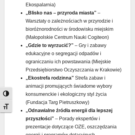
Ekospalarnia)
„Blisko nas – przyroda miasta”
–
Warsztaty o zależnościach w przyrodzie i
bioróżnorodności w środowisku miejskim
(Małopolskie Centrum Nauki Cogiteon)
„Gdzie to wyrzucić?”
– Gry i zabawy
edukacyjne o segregacji odpadów i
ograniczaniu ich powstawania (Miejskie
Przedsiębiorstwo Oczyszczania w Krakowie)
„Ekostrefa rodzinna”
Strefa zabaw i
animacji promujących świadome wybory
konsumenckie i ekologiczny styl życia
Toggle High Contrast
(Fundacja Targ Pietruszkowy)
Toggle Font size
„Odnawialne źródła energii dla lepszej
przyszłości”
– Porady ekspertów i
prezentacje dotyczące OZE, oszczędzania
energii i programów dotacyjnych