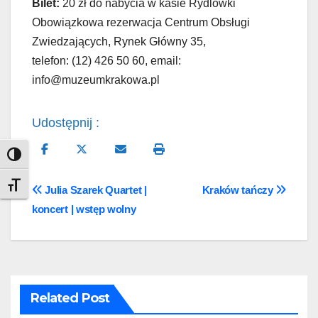
Bilet:
20 zł do nabycia w kasie Rydlówki
Obowiązkowa rezerwacja Centrum Obsługi
Zwiedzających, Rynek Główny 35,
telefon: (12) 426 50 60, email:
info@muzeumkrakowa.pl
Udostępnij :
Toggle High Contrast
Nawigacja
Toggle Font size
Julia Szarek Quartet |
Kraków tańczy
koncert | wstęp wolny
wpisu
Related Post