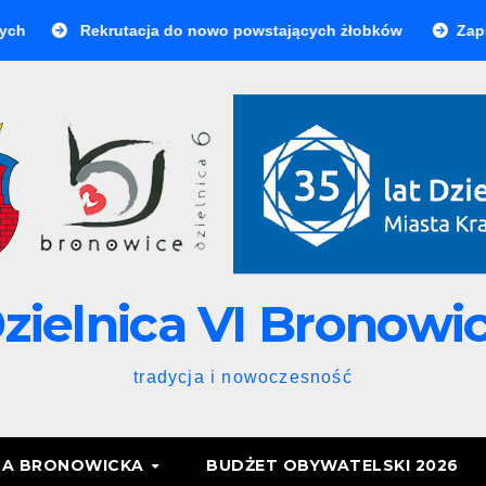
Rekrutacja do nowo powstających żłobków
Zapisz si
zielnica VI Bronowi
tradycja i nowoczesność
TA BRONOWICKA
BUDŻET OBYWATELSKI 2026