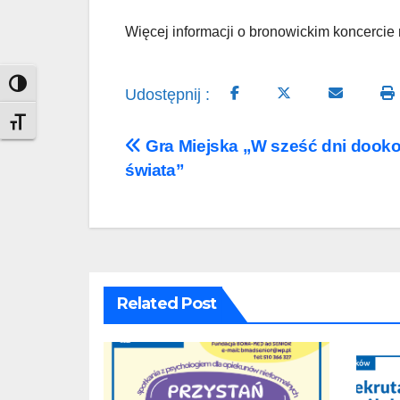
Więcej informacji o bronowickim koncercie
Toggle High Contrast
Udostępnij :
Toggle Font size
Nawigacja
Gra Miejska „W sześć dni dooko
świata”
wpisu
Related Post